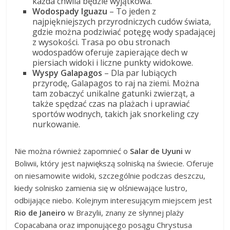
każda chwila będzie wyjątkowa.
Wodospady Iguazu
– To jeden z
najpiękniejszych przyrodniczych cudów świata,
gdzie można podziwiać potęgę wody spadającej
z wysokości. Trasa po obu stronach
wodospadów oferuje zapierające dech w
piersiach widoki i liczne punkty widokowe.
Wyspy Galapagos
– Dla par lubiących
przyrodę, Galapagos to raj na ziemi. Można
tam zobaczyć unikalne gatunki zwierząt, a
także spędzać czas na plażach i uprawiać
sportów wodnych, takich jak snorkeling czy
nurkowanie.
Nie można również zapomnieć o
Salar de Uyuni
w
Boliwii, który jest największą solniską na świecie. Oferuje
on niesamowite widoki, szczególnie podczas deszczu,
kiedy solnisko zamienia się w olśniewające lustro,
odbijające niebo. Kolejnym interesującym miejscem jest
Rio de Janeiro
w Brazylii, znany ze słynnej plaży
Copacabana oraz imponującego posągu Chrystusa