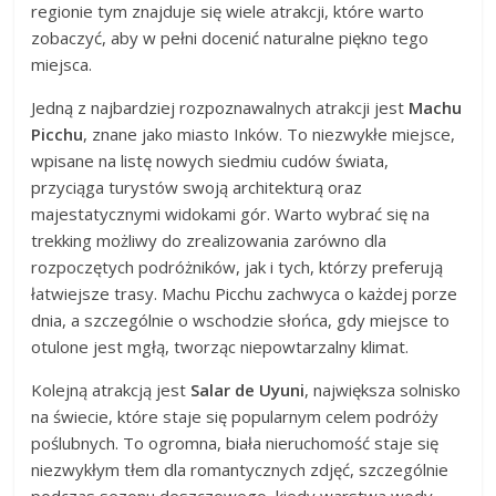
regionie tym znajduje się wiele atrakcji, które warto
zobaczyć, aby w pełni docenić naturalne piękno tego
miejsca.
Jedną z najbardziej rozpoznawalnych atrakcji jest
Machu
Picchu
, znane jako miasto Inków. To niezwykłe miejsce,
wpisane na listę nowych siedmiu cudów świata,
przyciąga turystów swoją architekturą oraz
majestatycznymi widokami gór. Warto wybrać się na
trekking możliwy do zrealizowania zarówno dla
rozpoczętych podróżników, jak i tych, którzy preferują
łatwiejsze trasy. Machu Picchu zachwyca o każdej porze
dnia, a szczególnie o wschodzie słońca, gdy miejsce to
otulone jest mgłą, tworząc niepowtarzalny klimat.
Kolejną atrakcją jest
Salar de Uyuni
, największa solnisko
na świecie, które staje się popularnym celem podróży
poślubnych. To ogromna, biała nieruchomość staje się
niezwykłym tłem dla romantycznych zdjęć, szczególnie
podczas sezonu deszczowego, kiedy warstwa wody