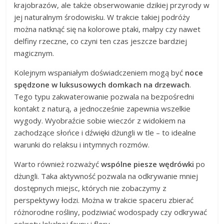
krajobrazów, ale także obserwowanie dzikiej przyrody w
jej naturalnym środowisku. W trakcie takiej podróży
można natknąć się na kolorowe ptaki, małpy czy nawet
delfiny rzeczne, co czyni ten czas jeszcze bardziej
magicznym.
Kolejnym wspaniałym doświadczeniem mogą być
noce
spędzone w luksusowych domkach na drzewach
.
Tego typu zakwaterowanie pozwala na bezpośredni
kontakt z naturą, a jednocześnie zapewnia wszelkie
wygody. Wyobraźcie sobie wieczór z widokiem na
zachodzące słońce i dźwięki dżungli w tle – to idealne
warunki do relaksu i intymnych rozmów.
Warto również rozważyć
wspólne piesze wędrówki
po
dżungli. Taka aktywność pozwala na odkrywanie mniej
dostępnych miejsc, których nie zobaczymy z
perspektywy łodzi. Można w trakcie spaceru zbierać
różnorodne rośliny, podziwiać wodospady czy odkrywać
sekrety lokalnej fauny i flory.