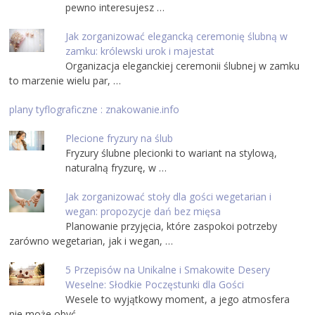
pewno interesujesz …
Jak zorganizować elegancką ceremonię ślubną w
zamku: królewski urok i majestat
Organizacja eleganckiej ceremonii ślubnej w zamku
to marzenie wielu par, …
plany tyflograficzne : znakowanie.info
Plecione fryzury na ślub
Fryzury ślubne plecionki to wariant na stylową,
naturalną fryzurę, w …
Jak zorganizować stoły dla gości wegetarian i
wegan: propozycje dań bez mięsa
Planowanie przyjęcia, które zaspokoi potrzeby
zarówno wegetarian, jak i wegan, …
5 Przepisów na Unikalne i Smakowite Desery
Weselne: Słodkie Poczęstunki dla Gości
Wesele to wyjątkowy moment, a jego atmosfera
nie może obyć …