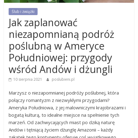
Ślub i związki
Jak zaplanować
niezapomnianą podróż
poślubną w Ameryce
Południowej: przygody
wśród Andów i dżungli
10 sierpnia 2021
poslubieni.pl
Marzysz o niezapomnianej podróży poślubnej, która
połączy romantyzm z niezwykłymi przygodami?
Ameryka Południowa, z jej malowniczymi krajobrazami i
bogatą kulturą, to idealne miejsce na spełnienie tych
marzeń. Od zachwycających miast po dziką naturę
Andów i tętniącą życiem dżunglę Amazonii – każdy
zakątek tego kontynentu oferuje coś wyjątkowego.