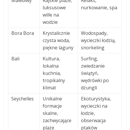
Malediwy
Rajskie plaże,
Relaks,
luksusowe
nurkowanie, spa
wille na
wodzie
Bora Bora
Krystalicznie
Wodospady,
czysta woda,
wycieczki łodzią,
piękne laguny
snorkeling
Bali
Kultura,
Surfing,
lokalna
zwiedzanie
kuchnia,
świątyń,
tropikalny
wędrówki po
klimat
dżungli
Seychelles
Unikalne
Ekoturystyka,
formacje
wycieczki na
skalne,
łodzie,
zachwycające
obserwacja
plaże
ptaków