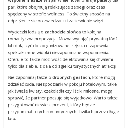
wspólne masaże w spa
. Wiele hoteli oferuje pakiety dla
par, które obejmują relaksujące zabiegi oraz czas
spędzony w strefie wellness. To świetny sposób na
odprężenie się po zwiedzaniu i zacieśnienie więzi.
Wycieczki łodzią o
zachodzie słońca
to kolejna
romantyczna propozycja. Można wynająć prywatną łódź
lub dołączyć do zorganizowanej rejsu, co zapewnia
spektakularne widoki i niezapomniane wspomnienia.
Oferuje to także możliwość delektowania się chwilemi
tylko dla siebie, z dala od zgiełku turystycznych atrakcji.
Nie zapominaj także o
drobnych gestach
, które mogą
zdziałać cuda. Niespodzianki w pokoju hotelowym, takie
jak świeże kwiaty, czekoladki czy liściki miłosne, mogą
sprawić, że partner poczuje się wyjątkowo. Warto także
przygotować niewielki prezent, który będzie
przypominał o tych romantycznych chwilach przez długie
lata.