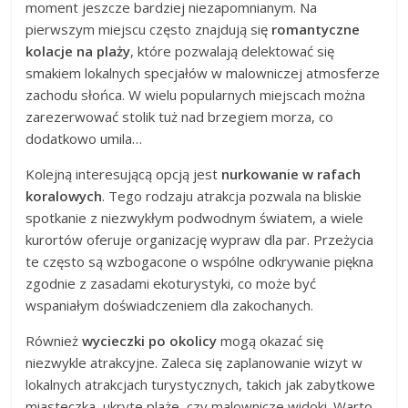
moment jeszcze bardziej niezapomnianym. Na
pierwszym miejscu często znajdują się
romantyczne
kolacje na plaży
, które pozwalają delektować się
smakiem lokalnych specjałów w malowniczej atmosferze
zachodu słońca. W wielu popularnych miejscach można
zarezerwować stolik tuż nad brzegiem morza, co
dodatkowo umila…
Kolejną interesującą opcją jest
nurkowanie w rafach
koralowych
. Tego rodzaju atrakcja pozwala na bliskie
spotkanie z niezwykłym podwodnym światem, a wiele
kurortów oferuje organizację wypraw dla par. Przeżycia
te często są wzbogacone o wspólne odkrywanie piękna
zgodnie z zasadami ekoturystyki, co może być
wspaniałym doświadczeniem dla zakochanych.
Również
wycieczki po okolicy
mogą okazać się
niezwykle atrakcyjne. Zaleca się zaplanowanie wizyt w
lokalnych atrakcjach turystycznych, takich jak zabytkowe
miasteczka, ukryte plaże, czy malownicze widoki. Warto