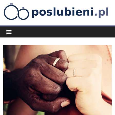
Skip
to
content
poslubieni.pl