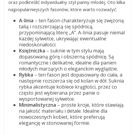
oraz podkreślić indywidualny styl panny młodej. Oto kilka
najpopularniejszych fasonów, które warto rozważyć:
A-linia
– ten fason charakteryzuje się zwężoną
talią i rozszerzającą się spódnicą,
przypominającą literę „A”. A-linia pasuje niemal
każdej sylwetce, ukrywając ewentualne
niedoskonałości.
Księżniczka
– suknie w tym stylu mają
dopasowaną górę i obszerną spódnicę. Są
romantyczne i delikatne, idealne dla panien
młodych marzących o eleganckim wyglądzie.
Rybka
– ten fason jest dopasowany do ciała, a
następnie rozszerza się od kolan w dół. Suknia
rybka akcentuje kobiece krągłości, przez co
często jest wybierana przez panie o
wysportowanej sylwetce.
Minimalistyczna
– proste kroje, które stawiają
na jakość materiału i detale. Idealne dla
nowoczesnych kobiet, które preferują
elegancję w stonowanej formie.