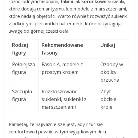
różnorodnymi fasonami, takimi jak
koronkowe
sukienki,
które dodają romantyzmu, lub modele z marszczeniami,
które nadają objętości. Warto również rozważyć sukienki
z odkrytymi plecami lub halter neck, które przyciągają
uwagę do górnej części ciała.
Rodzaj
Rekomendowane
Unikaj
figury
fasony
Pełniejsza
Fason A, modele z
Ozdoby w
figura
prostym krojem
okolicy
brzucha
Szczupła
Rozkloszowane
Zbyt
figura
sukienki, sukienki z
obcisłe
marszczeniami
kroje
Pamiętaj, że najważniejsze jest, aby czuć się
komfortowo i pewnie w tym wyjątkowym dniu.