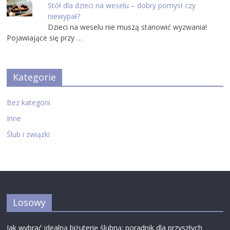
Stół dla dzieci na weselu – dobry pomysł czy
niewypał?
Dzieci na weselu nie muszą stanowić wyzwania!
Pojawiające się przy …
Kategorie
Bez kategorii
Inne
Ślub i związki
Losowy
Jak wybrać idealną biżuterię ślubną: poradnik dla przyszłych