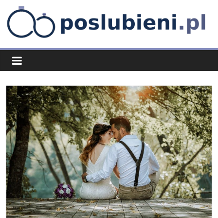
Skip
to
content
poslubieni.pl