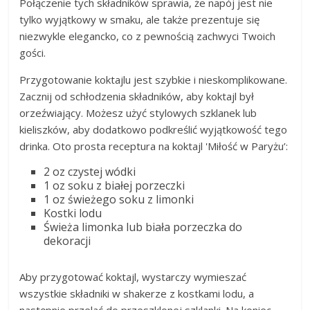
Połączenie tych składników sprawia, że napój jest nie
tylko wyjątkowy w smaku, ale także prezentuje się
niezwykle elegancko, co z pewnością zachwyci Twoich
gości.
Przygotowanie koktajlu jest szybkie i nieskomplikowane.
Zacznij od schłodzenia składników, aby koktajl był
orzeźwiający. Możesz użyć stylowych szklanek lub
kieliszków, aby dodatkowo podkreślić wyjątkowość tego
drinka. Oto prosta receptura na koktajl 'Miłość w Paryżu’:
2 oz czystej wódki
1 oz soku z białej porzeczki
1 oz świeżego soku z limonki
Kostki lodu
Świeża limonka lub biała porzeczka do
dekoracji
Aby przygotować koktajl, wystarczy wymieszać
wszystkie składniki w shakerze z kostkami lodu, a
następnie przelać do przeszklonej szklanki. Na koniec