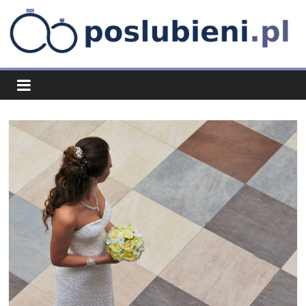
Skip
to
content
poslubieni.pl