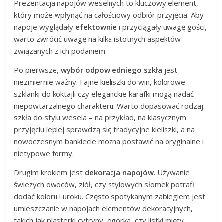
Prezentacja napojów weselnych to kluczowy element,
który może wpłynąć na całościowy odbiór przyjęcia. Aby
napoje wyglądały
efektownie
i przyciągały uwagę gości,
warto zwrócić uwagę na kilka istotnych aspektów
związanych z ich podaniem.
Po pierwsze,
wybór odpowiedniego szkła
jest
niezmiernie ważny. Fajne kieliszki do win, kolorowe
szklanki do koktajli czy eleganckie karafki mogą nadać
niepowtarzalnego charakteru. Warto dopasować rodzaj
szkła do stylu wesela – na przykład, na klasycznym
przyjęciu lepiej sprawdzą się tradycyjne kieliszki, a na
nowoczesnym bankiecie można postawić na oryginalne i
nietypowe formy.
Drugim krokiem jest
dekoracja napojów
. Używanie
świeżych owoców, ziół, czy stylowych słomek potrafi
dodać koloru i uroku. Często spotykanym zabiegiem jest
umieszczanie w napojach elementów dekoracyjnych,
takich jak plasterki cytryny, ogórka, czy listki mięty.