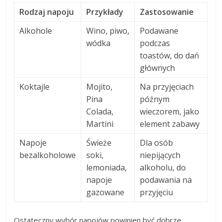
Rodzaj napoju
Przykłady
Zastosowanie
Alkohole
Wino, piwo,
Podawane
wódka
podczas
toastów, do dań
głównych
Koktajle
Mojito,
Na przyjęciach
Pina
późnym
Colada,
wieczorem, jako
Martini
element zabawy
Napoje
Świeże
Dla osób
bezalkoholowe
soki,
niepijących
lemoniada,
alkoholu, do
napoje
podawania na
gazowane
przyjęciu
Ostateczny wybór napojów powinien być dobrze