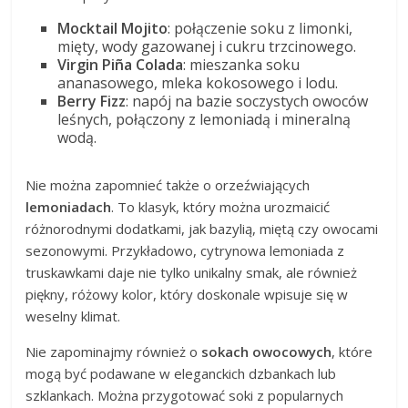
Mocktail Mojito
: połączenie soku z limonki,
mięty, wody gazowanej i cukru trzcinowego.
Virgin Piña Colada
: mieszanka soku
ananasowego, mleka kokosowego i lodu.
Berry Fizz
: napój na bazie soczystych owoców
leśnych, połączony z lemoniadą i mineralną
wodą.
Nie można zapomnieć także o orzeźwiających
lemoniadach
. To klasyk, który można urozmaicić
różnorodnymi dodatkami, jak bazylią, miętą czy owocami
sezonowymi. Przykładowo, cytrynowa lemoniada z
truskawkami daje nie tylko unikalny smak, ale również
piękny, różowy kolor, który doskonale wpisuje się w
weselny klimat.
Nie zapominajmy również o
sokach owocowych
, które
mogą być podawane w eleganckich dzbankach lub
szklankach. Można przygotować soki z popularnych