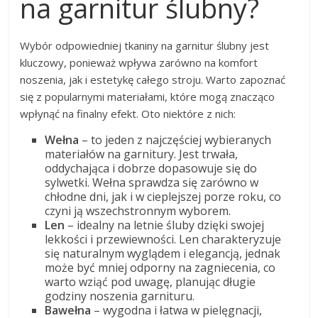
na garnitur ślubny?
Wybór odpowiedniej tkaniny na garnitur ślubny jest
kluczowy, ponieważ wpływa zarówno na komfort
noszenia, jak i estetykę całego stroju. Warto zapoznać
się z popularnymi materiałami, które mogą znacząco
wpłynąć na finalny efekt. Oto niektóre z nich:
Wełna
– to jeden z najczęściej wybieranych
materiałów na garnitury. Jest trwała,
oddychająca i dobrze dopasowuje się do
sylwetki. Wełna sprawdza się zarówno w
chłodne dni, jak i w cieplejszej porze roku, co
czyni ją wszechstronnym wyborem.
Len
– idealny na letnie śluby dzięki swojej
lekkości i przewiewności. Len charakteryzuje
się naturalnym wyglądem i elegancją, jednak
może być mniej odporny na zagniecenia, co
warto wziąć pod uwagę, planując długie
godziny noszenia garnituru.
Bawełna
– wygodna i łatwa w pielęgnacji,