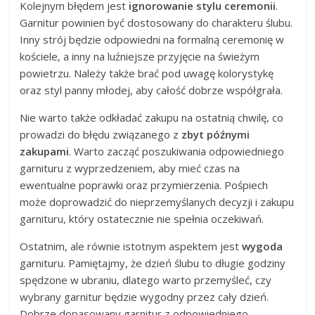
Kolejnym błędem jest
ignorowanie stylu ceremonii
.
Garnitur powinien być dostosowany do charakteru ślubu.
Inny strój będzie odpowiedni na formalną ceremonię w
kościele, a inny na luźniejsze przyjęcie na świeżym
powietrzu. Należy także brać pod uwagę kolorystykę
oraz styl panny młodej, aby całość dobrze współgrała.
Nie warto także odkładać zakupu na ostatnią chwilę, co
prowadzi do błędu związanego z
zbyt późnymi
zakupami
. Warto zacząć poszukiwania odpowiedniego
garnituru z wyprzedzeniem, aby mieć czas na
ewentualne poprawki oraz przymierzenia. Pośpiech
może doprowadzić do nieprzemyślanych decyzji i zakupu
garnituru, który ostatecznie nie spełnia oczekiwań.
Ostatnim, ale równie istotnym aspektem jest
wygoda
garnituru. Pamiętajmy, że dzień ślubu to długie godziny
spędzone w ubraniu, dlatego warto przemyśleć, czy
wybrany garnitur będzie wygodny przez cały dzień.
Dobrze dopasowany garnitur z odpowiedniego