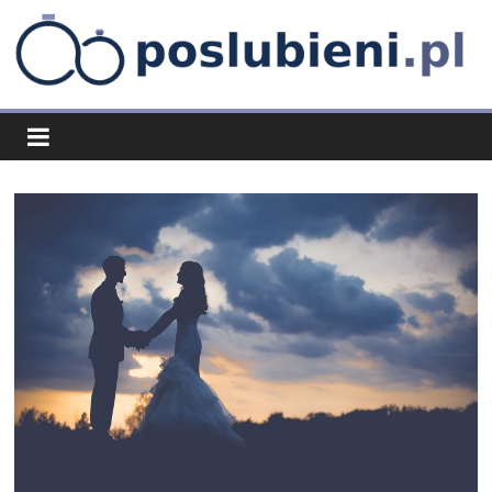
Skip
to
content
poslubieni.pl