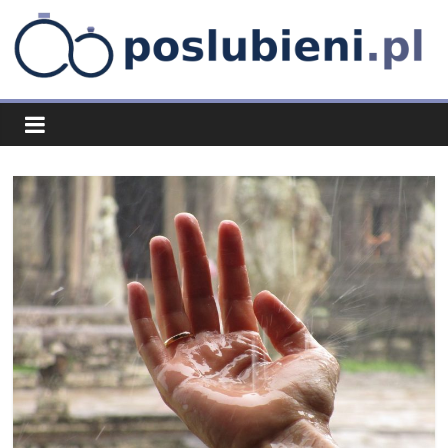
Skip
to
content
poslubieni.pl