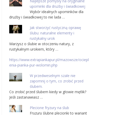
Najlepsze pomysły na oryginalne
upominki dla drużby i świadkowej
Wybór idealnych upominków dla
drużby i świadkowej to nie lada …
Jak stworzyć rustyczną oprawę
ślubu: naturalne elementy i
rustykalny urok
Marzysz o ślubie w otoczeniu natury, z
rustykalnym urokiem, który …
https://www.extrapiankapur.pl/mazowsze/ociepl
enia-pianka-pur-wolomin.php
W przedweselnym szale nie
zapomnij o tym, co zrobić przed
ślubem.
Co zrobić przed ślubem kiedy w głowie mętlik?
Jeśli zastanawiasz …
Plecione fryzury na ślub
Fryzury ślubne plecionki to wariant