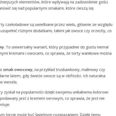
niejszych elementów, które wpływają na zadowolenie gości.
anowić się nad popularnymi smakami, które cieszą się
rty czekoladowe są uwielbiane przez wielu, głównie ze względu
 uzupełnić różnymi dodatkami, takimi jak owoce czy orzechy, co
wy
. To uniwersalny wariant, który przypadnie do gustu niemal
nymi kremami i owocami, co sprawia, że torty waniliowe można
to
smak owocowy
, na przykład truskawkowy, malinowy czy
rne latem, gdy świeże owoce są w obfitości. Ich naturalna
ne wesela.
óry zyskał na popularności dzięki swojemu unikalnemu kolorowi
podawany jest z kremem serowym, co sprawia, że jest nie
ntuje.
m torcie może być świetnym rozwiązaniem. Dzięki temu