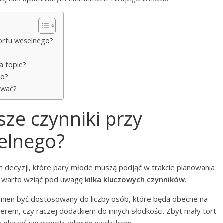
tortu weselnego?
a topie?
go?
cować?
sze czynniki przy
elnego?
h decyzji, które pary młode muszą podjąć w trakcie planowania
y, warto wziąć pod uwagę
kilka kluczowych czynników
.
inien być dostosowany do liczby osób, które będą obecne na
rem, czy raczej dodatkiem do innych słodkości. Zbyt mały tort
e okazać się niepotrzebnym wydatkiem.