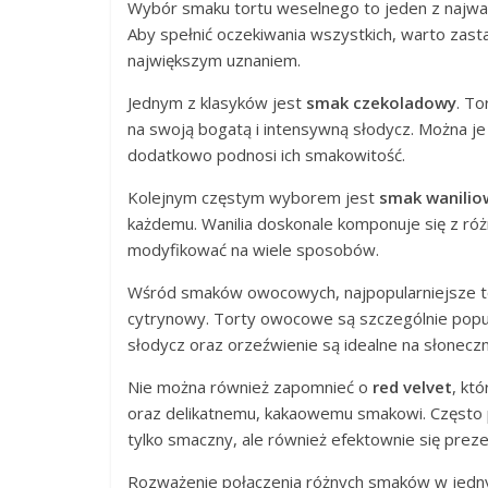
Wybór smaku tortu weselnego to jeden z najważ
Aby spełnić oczekiwania wszystkich, warto zast
największym uznaniem.
Jednym z klasyków jest
smak czekoladowy
. To
na swoją bogatą i intensywną słodycz. Można je
dodatkowo podnosi ich smakowitość.
Kolejnym częstym wyborem jest
smak wanilio
każdemu. Wanilia doskonale komponuje się z róż
modyfikować na wiele sposobów.
Wśród smaków owocowych, najpopularniejsze 
cytrynowy. Torty owocowe są szczególnie popula
słodycz oraz orzeźwienie są idealne na słonecz
Nie można również zapomnieć o
red velvet
, kt
oraz delikatnemu, kakaowemu smakowi. Często 
tylko smaczny, ale również efektownie się preze
Rozważenie połączenia różnych smaków w jedny