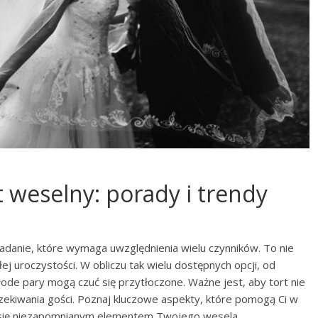
t weselny: porady i trendy
adanie, które wymaga uwzględnienia wielu czynników. To nie
ałej uroczystości. W obliczu tak wielu dostępnych opcji, od
e pary mogą czuć się przytłoczone. Ważne jest, aby tort nie
czekiwania gości. Poznaj kluczowe aspekty, które pomogą Ci w
ł się niezapomnianym elementem Twojego wesela.