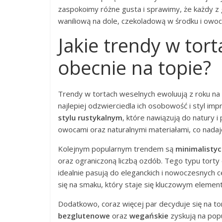
zaspokoimy różne gusta i sprawimy, że każdy z g
waniliową na dole, czekoladową w środku i owo
Jakie trendy w tor
obecnie na topie?
Trendy w tortach weselnych ewoluują z roku na 
najlepiej odzwierciedla ich osobowość i styl im
stylu rustykalnym
, które nawiązują do natury 
owocami oraz naturalnymi materiałami, co nadaje
Kolejnym popularnym trendem są
minimalistyc
oraz ograniczoną liczbą ozdób. Tego typu torty 
idealnie pasują do eleganckich i nowoczesnych 
się na smaku, który staje się kluczowym eleme
Dodatkowo, coraz więcej par decyduje się na tor
bezglutenowe
oraz
wegańskie
zyskują na pop