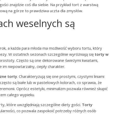
ości znajdzie coś dla siebie. Na przykład tort z warstwą
cową na górze to prawdziwa uczta dla zmysłów.
tach weselnych są
rok, a każda para młoda ma możliwość wyboru tortu, który
prezy. W ostatnich sezonach szczególnie wyróżniają się
torty w
i prostoty. Często są one dekorowane świeżymi kwiatami,
 im niepowtarzalny, ciepły charakter.
zne torty
. Charakteryzują się one prostymi, czystymi liniami
często są białe lub w pastelowych kolorach, co sprawia, że
ceremonii. Oprócz estetyki, minimalizm pozwala również skupić
ntem całego wypieku.
ty, które uwzględniają szczególne diety gości.
Torty
ularności, co pozwala zaspokoić potrzeby różnych osób