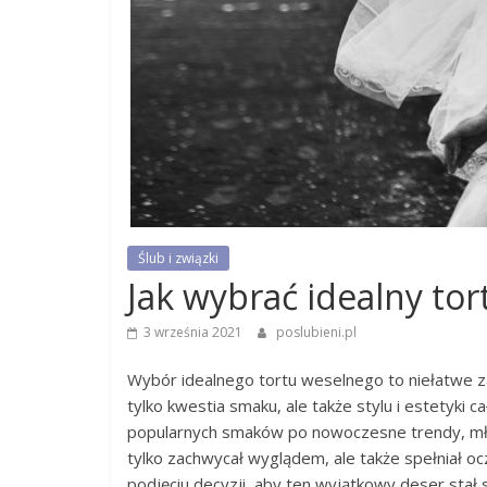
Ślub i związki
Jak wybrać idealny tor
3 września 2021
poslubieni.pl
Wybór idealnego tortu weselnego to niełatwe z
tylko kwestia smaku, ale także stylu i estetyki c
popularnych smaków po nowoczesne trendy, młod
tylko zachwycał wyglądem, ale także spełniał o
podjęciu decyzji, aby ten wyjątkowy deser sta