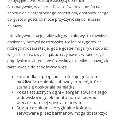
tradycyjne utwory, które zachęcą do tańca.
Alternatywnie, wynajęcie
DJ-a
to świetny sposób na
zapewnienie różnorodnego repertuaru, dostosowanego
do gustów gości, co może przyczynić się do lepszej
zabawy.
Interaktywne stacje, takie jak
gry i zabawy
, to również
doskonały pomysł na rozrywkę. Można przygotować
różnego rodzaju stacje, gdzie goście mogą rywalizować
w grach planszowych, quizach czy nawet w tanecznych
pojedynkach. W ten sposób zyskują nie tylko zabawę, ale
także okazję do zacieśniania więzi.
Fotobudka z propsami – oferuje gościom
możliwość robienia zabawnych zdjęć, które
staną się doskonałą pamiątką.
Pokaz sztucznych ogni – zorganizowanie tego
widowiskowego elementu potrafi uczynić
wieczór bardziej spektakularnym.
Stacja z drinkami – oryginalne koktajle
serwowane przez barmanów mogą dostarczyć