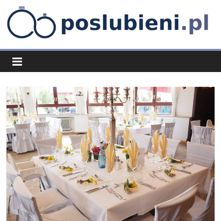
Skip
to
content
poslubieni.pl