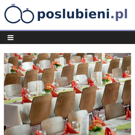
Skip
to
content
poslubieni.pl