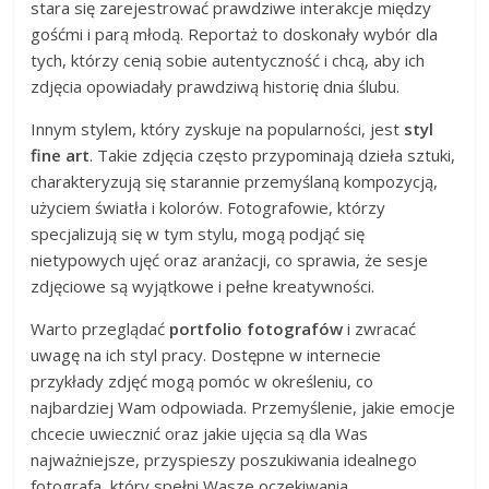
stara się zarejestrować prawdziwe interakcje między
gośćmi i parą młodą. Reportaż to doskonały wybór dla
tych, którzy cenią sobie autentyczność i chcą, aby ich
zdjęcia opowiadały prawdziwą historię dnia ślubu.
Innym stylem, który zyskuje na popularności, jest
styl
fine art
. Takie zdjęcia często przypominają dzieła sztuki,
charakteryzują się starannie przemyślaną kompozycją,
użyciem światła i kolorów. Fotografowie, którzy
specjalizują się w tym stylu, mogą podjąć się
nietypowych ujęć oraz aranżacji, co sprawia, że sesje
zdjęciowe są wyjątkowe i pełne kreatywności.
Warto przeglądać
portfolio fotografów
i zwracać
uwagę na ich styl pracy. Dostępne w internecie
przykłady zdjęć mogą pomóc w określeniu, co
najbardziej Wam odpowiada. Przemyślenie, jakie emocje
chcecie uwiecznić oraz jakie ujęcia są dla Was
najważniejsze, przyspieszy poszukiwania idealnego
fotografa, który spełni Wasze oczekiwania.