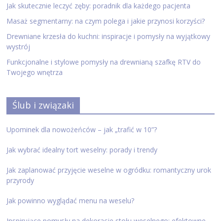
Jak skutecznie leczyć zęby: poradnik dla każdego pacjenta
Masaż segmentarny: na czym polega i jakie przynosi korzyści?
Drewniane krzesła do kuchni: inspiracje i pomysły na wyjątkowy
wystrój
Funkcjonalne i stylowe pomysły na drewnianą szafkę RTV do
Twojego wnętrza
Ślub i związaki
Upominek dla nowożeńców – jak „trafić w 10”?
Jak wybrać idealny tort weselny: porady i trendy
Jak zaplanować przyjęcie weselne w ogródku: romantyczny urok
przyrody
Jak powinno wyglądać menu na weselu?
Inspirujące pomysły na dekoracje stołu weselnego: efektowne