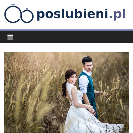
Skip
to
content
poslubieni.pl