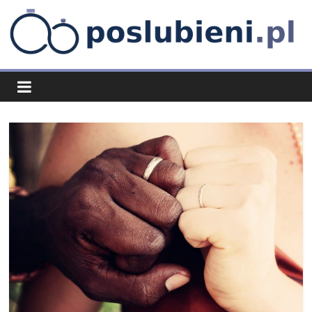
Skip
to
content
poslubieni.pl