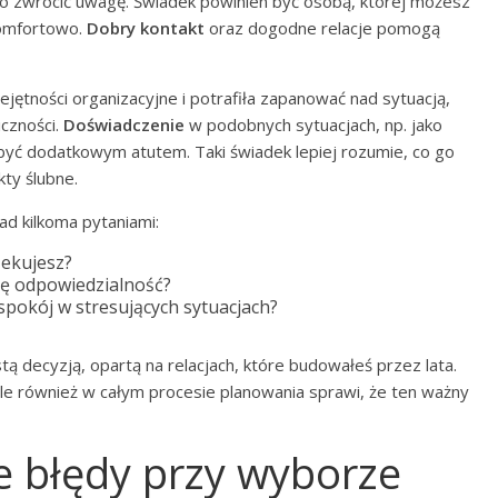
o zwrócić uwagę. Świadek powinien być osobą, której możesz
komfortowo.
Dobry kontakt
oraz dogodne relacje pomogą
jętności organizacyjne i potrafiła zapanować nad sytuacją,
czności.
Doświadczenie
w podobnych sytuacjach, np. jako
yć dodatkowym atutem. Taki świadek lepiej rozumie, co go
ty ślubne.
ad kilkoma pytaniami:
zekujesz?
 tę odpowiedzialność?
spokój w stresujących sytuacjach?
ą decyzją, opartą na relacjach, które budowałeś przez lata.
ale również w całym procesie planowania sprawi, że ten ważny
ze błędy przy wyborze