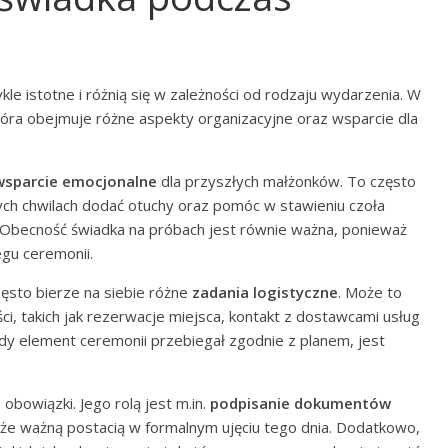
e istotne i różnią się w zależności od rodzaju wydarzenia. W
która obejmuje różne aspekty organizacyjne oraz wsparcie dla
wsparcie emocjonalne
dla przyszłych małżonków. To często
nych chwilach dodać otuchy oraz pomóc w stawieniu czoła
Obecność świadka na próbach jest równie ważna, ponieważ
gu ceremonii.
zęsto bierze na siebie różne
zadania logistyczne
. Może to
i, takich jak rezerwacje miejsca, kontakt z dostawcami usług
żdy element ceremonii przebiegał zgodnie z planem, jest
bowiązki. Jego rolą jest m.in.
podpisanie dokumentów
także ważną postacią w formalnym ujęciu tego dnia. Dodatkowo,