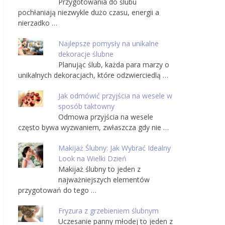
Przygotowania do ślubu
pochłaniają niezwykle dużo czasu, energii a
nierzadko …
Najlepsze pomysły na unikalne
dekoracje ślubne
Planując ślub, każda para marzy o
unikalnych dekoracjach, które odzwierciedlą …
Jak odmówić przyjścia na wesele w
sposób taktowny
Odmowa przyjścia na wesele
często bywa wyzwaniem, zwłaszcza gdy nie …
Makijaż Ślubny: Jak Wybrać Idealny
Look na Wielki Dzień
Makijaż ślubny to jeden z
najważniejszych elementów
przygotowań do tego …
Fryzura z grzebieniem ślubnym
Uczesanie panny młodej to jeden z