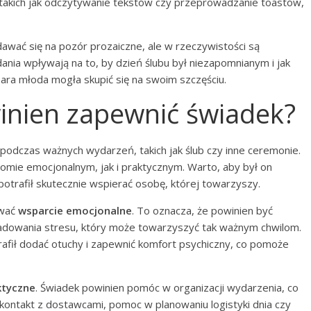
takich jak odczytywanie tekstów czy przeprowadzanie toastów,
dawać się na pozór prozaiczne, ale w rzeczywistości są
ania wpływają na to, by dzień ślubu był niezapomnianym i jak
ra młoda mogła skupić się na swoim szczęściu.
winien zapewnić świadek?
podczas ważnych wydarzeń, takich jak ślub czy inne ceremonie.
omie emocjonalnym, jak i praktycznym. Warto, aby był on
trafił skutecznie wspierać osobę, której towarzyszy.
ować
wsparcie emocjonalne
. To oznacza, że powinien być
adowania stresu, który może towarzyszyć tak ważnym chwilom.
fił dodać otuchy i zapewnić komfort psychiczny, co pomoże
ktyczne
. Świadek powinien pomóc w organizacji wydarzenia, co
kontakt z dostawcami, pomoc w planowaniu logistyki dnia czy