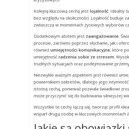
Kolejną kluczową cechą jest
lojalność
. Idealny
bez względu na okoliczności. Lojalność buduje za
zwłaszcza w momentach życiowych wyborów c
Dodatkowym atutem jest
zaangażowanie
. Św
procesie, zarówno poprzez słuchanie, jak i of
również
umiejętności komunikacyjne
, które p
umiejętność
radzenia sobie ze stresem
. Wysok
trudnych sytuacjach oraz podejmowanie przemyś
Niezwykle ważnym aspektem jest również umie
powiernikiem sekretów, dlatego jego intymność 
istotną cechą, ponieważ pozwala świadkowi zroz
może przyczynić się do budowania silniejszej wię
Wszystkie te cechy łączą się, tworząc profil ide
wsparł drugą osobę w kluczowych momentach ży
Jakie są obowiązki