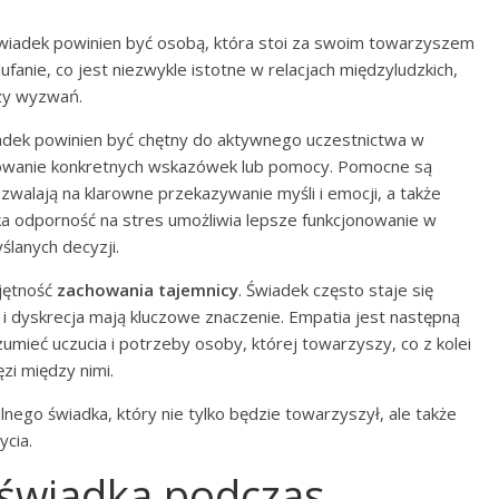
 świadek powinien być osobą, która stoi za swoim towarzyszem
ufanie, co jest niezwykle istotne w relacjach międzyludzkich,
zy wyzwań.
iadek powinien być chętny do aktywnego uczestnictwa w
erowanie konkretnych wskazówek lub pomocy. Pomocne są
ozwalają na klarowne przekazywanie myśli i emocji, a także
a odporność na stres umożliwia lepsze funkcjonowanie w
lanych decyzji.
jętność
zachowania tajemnicy
. Świadek często staje się
i dyskrecja mają kluczowe znaczenie. Empatia jest następną
umieć uczucia i potrzeby osoby, której towarzyszy, co z kolei
zi między nimi.
alnego świadka, który nie tylko będzie towarzyszył, ale także
cia.
 świadka podczas