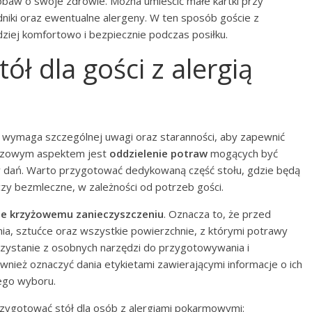
obaw o swoje zdrowie. Można umieścić małe kartki przy
niki oraz ewentualne alergeny. W ten sposób goście z
dziej komfortowo i bezpiecznie podczas posiłku.
ół dla gości z alergią
ą wymaga szczególnej uwagi oraz staranności, aby zapewnić
uczowym aspektem jest
oddzielenie potraw
mogących być
y dań. Warto przygotować dedykowaną część stołu, gdzie będą
zy bezmleczne, w zależności od potrzeb gości.
ie krzyżowemu zanieczyszczeniu
. Oznacza to, że przed
a, sztućce oraz wszystkie powierzchnie, z którymi potrawy
zystanie z osobnych narzędzi do przygotowywania i
wnież oznaczyć dania etykietami zawierającymi informacje o ich
ego wyboru.
rzygotować stół dla osób z alergiami pokarmowymi: