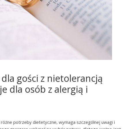
dla gości z nietolerancją
 dla osób z alergią i
ą różne potrzeby dietetyczne, wymaga szczególnej uwagi i