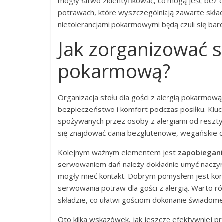
mogły łatwo zidentyfikować, co mogą jeść bez 
potrawach, które wyszczególniają zawarte skład
nietolerancjami pokarmowymi będą czuli się bar
Jak zorganizować st
pokarmową?
Organizacja stołu dla gości z alergią pokarmow
bezpieczeństwo i komfort podczas posiłku. Kl
spożywanych przez osoby z alergiami od reszt
się znajdować dania bezglutenowe, wegańskie c
Kolejnym ważnym elementem jest
zapobiegan
serwowaniem dań należy dokładnie umyć naczyni
mogły mieć kontakt. Dobrym pomysłem jest kor
serwowania potraw dla gości z alergią. Warto ró
składzie, co ułatwi gościom dokonanie świadom
Oto kilka wskazówek, jak jeszcze efektywniej p