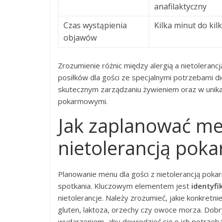
anafilaktyczny
Czas wystąpienia
Kilka minut do kil
objawów
Zrozumienie różnic między alergią a nietoleran
posiłków dla gości ze specjalnymi potrzebami 
skutecznym zarządzaniu żywieniem oraz w unikan
pokarmowymi.
Jak zaplanować men
nietolerancją pok
Planowanie menu dla gości z nietolerancją poka
spotkania. Kluczowym elementem jest
identyfi
nietolerancje. Należy zrozumieć, jakie konkret
gluten, laktoza, orzechy czy owoce morza. Do
wydarzeniem, aby dowiedzieć się o ich potrzeba