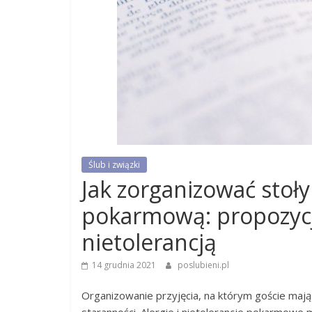
Ślub i związki
Jak zorganizować stoły 
pokarmową: propozycje
nietolerancją
14 grudnia 2021
poslubieni.pl
Organizowanie przyjęcia, na którym goście maj