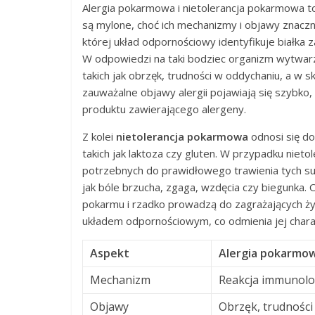
Alergia pokarmowa i nietolerancja pokarmowa to
są mylone, choć ich mechanizmy i objawy znaczni
której układ odpornościowy identyfikuje białka
W odpowiedzi na taki bodziec organizm wytwarz
takich jak obrzęk, trudności w oddychaniu, a w 
zauważalne objawy alergii pojawiają się szybko, 
produktu zawierającego alergeny.
Z kolei
nietolerancja pokarmowa
odnosi się do
takich jak laktoza czy gluten. W przypadku niet
potrzebnych do prawidłowego trawienia tych su
jak bóle brzucha, zgaga, wzdęcia czy biegunka.
pokarmu i rzadko prowadzą do zagrażających życi
układem odpornościowym, co odmienia jej charak
Aspekt
Alergia pokarmo
Mechanizm
Reakcja immunolo
Objawy
Obrzęk, trudności