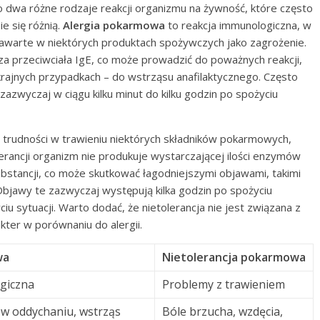
 dwa różne rodzaje reakcji organizmu na żywność, które często
e się różnią.
Alergia pokarmowa
to reakcja immunologiczna, w
 zawarte w niektórych produktach spożywczych jako zagrożenie.
a przeciwciała IgE, co może prowadzić do poważnych reakcji,
skrajnych przypadkach – do wstrząsu anafilaktycznego. Często
zazwyczaj w ciągu kilku minut do kilku godzin po spożyciu
 trudności w trawieniu niektórych składników pokarmowych,
olerancji organizm nie produkuje wystarczającej ilości enzymów
bstancji, co może skutkować łagodniejszymi objawami, takimi
 Objawy te zazwyczaj występują kilka godzin po spożyciu
u sytuacji. Warto dodać, że nietolerancja nie jest związana z
ter w porównaniu do alergii.
wa
Nietolerancja pokarmowa
giczna
Problemy z trawieniem
 w oddychaniu, wstrząs
Bóle brzucha, wzdęcia,