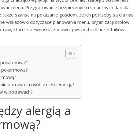
 mogą znacząco wpłynąć na wybór potraw, dlatego ważne jest,
sować menu. Przygotowanie bezpiecznych i smacznych dań dla
le także szansa na pokazanie gościom, że ich potrzeby są dla nas
ne wskazówki dotyczące planowania menu, organizacji stołów
otraw, które z pewnością zadowolą wszystkich uczestników
ją pokarmową?
ją pokarmową?
karmową?
niu potraw dla osób z nietolerancją?
nów w potrawach?
ędzy alergią a
armową?